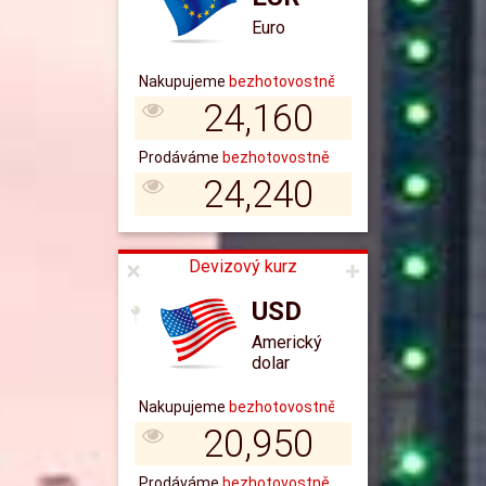
Euro
24,160
24,240
Devizový kurz
USD
Americký
dolar
20,950