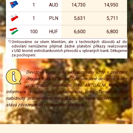
1
AUD
14,730
14,950
1
PLN
5,631
5,711
100
HUF
6,600
6,800
Omlouváme se všem klientům, ale z technických důvodů až do
odvolání nemůžeme přijímat žádné platební příkazy realizované
v USD kromě vnitrobankovních převodů u vybraných bank. Děkujeme
za pochopení.
Devizové kurzy jsou aktualizovány vždy v pracovní
dny od 9 do 17 hodin. Zde uvedené devizové kurzy
jsou pouze orientační. Pro
AKTUÁLNÍ KURZY
a
informace volejte naši zákaznickou linku. Devizový kurz
nabídnutý pracovníkem na zákaznické lince společnosti se
stává závazným až po uzavření obchodu.