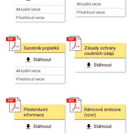
Aktuální verze
Aktuální verze
Předchozí verze
Předchozí verze
Sazebník poplatků
Zásady ochrany
osobních údajů
Stáhnout
Stáhnout
Aktuální verze
Předchozí verze
Předsmluvní
Rámcová smlouva
informace
(vzor)
Stáhnout
Stáhnout