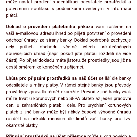
může nastat prodlení s identifikací odesílatele prostředků a
potvrzením souhlasu s podmínkami uvedenými v Informaci
plátci.
Doklad o provedení platebního příkazu
vám zašleme na
vaši e-mailovou adresu ihned po přijetí potvrzení o provedení
odchozí úhrady ze strany banky. Doklad podrobně zachycuje
celý průběh obchodu včetně všech uskutečněných
souvisejících úhrad (např. pokud jste platbu rozdělili na více
částí). Po přijetí dokladu máte jistotu, že prostředky jsou již na
cestě směrem ke konečnému příjemci.
Lhůta pro připsání prostředků na náš účet
se liší dle banky
odesílatele a měny platby. V rámci stejné banky jsou převody
prováděny zpravidla téměř okamžitě. Převod z jiné banky však
může trvat u korunových nebo SEPA plateb až jeden pracovní
den, u zahraničních plateb i déle. Pro urychlení korunových
plateb z jiné banky může být někdy časově výhodné úhradu
rozdělit na několik menších dle limitů vaší banky pro tzv.
okamžité platby.
Připsání prostředků na účet příjemce
může u korunových a