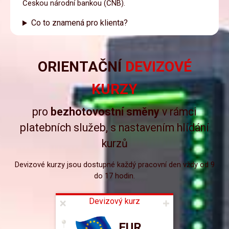
Českou národní bankou (ČNB).
Co to znamená pro klienta?
ORIENTAČNÍ
DEVIZOVÉ
KURZY
pro
bezhotovostní směny
v rámci
platebních služeb,
s nastavením hlídání
kurzů
Devizové kurzy jsou dostupné každý pracovní den vždy od 9
do 17 hodin.
Devizový kurz
EUR