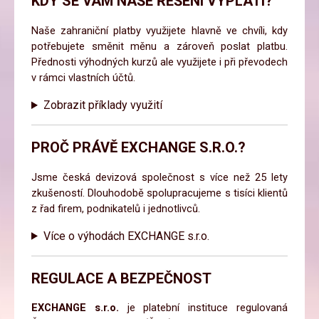
KDY SE VÁM NAŠE ŘEŠENÍ VYPLATÍ?
Naše zahraniční platby využijete hlavně ve chvíli, kdy
potřebujete směnit měnu a zároveň poslat platbu.
Přednosti výhodných kurzů ale využijete i při převodech
v rámci vlastních účtů.
Zobrazit příklady využití
PROČ PRÁVĚ EXCHANGE S.R.O.?
Jsme česká devizová společnost s více než 25 lety
zkušeností. Dlouhodobě spolupracujeme s tisíci klientů
z řad firem, podnikatelů i jednotlivců.
Více o výhodách EXCHANGE s.r.o.
REGULACE A BEZPEČNOST
EXCHANGE s.r.o.
je platební instituce regulovaná