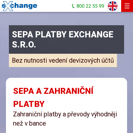
800 22 55 99
Devizy a zahraniční platby
SEPA PLATBY EXCHANGE
Hlídání kurzů
S.R.O.
Kurzovní lístek
Bez nutnosti vedení devizových účtů
Kurzový kalkulátor
První obchod
Ke stažení
SEPA A ZAHRANIČNÍ
Kontakt
PLATBY
Napište nám!
Zahraniční platby a převody výhodněji
než v bance
Směnárna