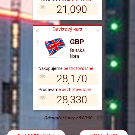
21,090
Devizový kurz
GBP
Britská
libra
28,170
28,330