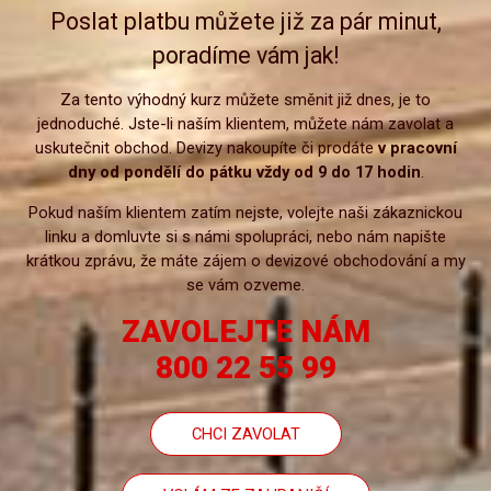
Poslat platbu můžete již za pár minut,
poradíme vám jak!
Za tento výhodný kurz můžete směnit již dnes, je to
jednoduché. Jste-li naším klientem, můžete nám zavolat a
uskutečnit obchod. Devizy nakoupíte či prodáte
v pracovní
dny od pondělí do pátku vždy od 9 do 17 hodin
.
Pokud naším klientem zatím nejste, volejte naši zákaznickou
linku a domluvte si s námi spolupráci, nebo nám napište
krátkou zprávu, že máte zájem o devizové obchodování a my
se vám ozveme.
ZAVOLEJTE NÁM
800 22 55 99
CHCI ZAVOLAT