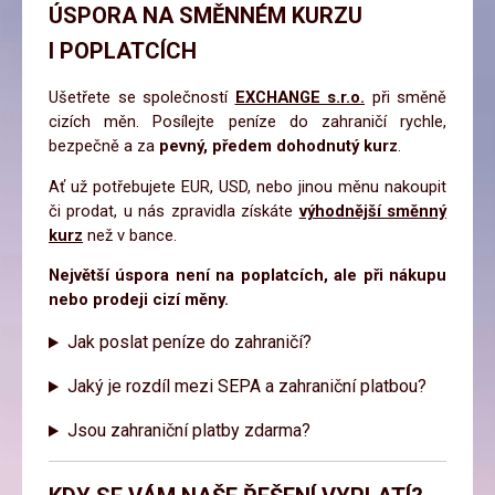
ÚSPORA NA SMĚNNÉM KURZU
Valutové kurzy
I POPLATCÍCH
Kurzy e-mailem
Ušetřete se společností
EXCHANGE s.r.o.
při směně
cizích měn. Posílejte peníze do zahraničí rychle,
bezpečně a za
pevný, předem dohodnutý kurz
.
Ať už potřebujete EUR, USD, nebo jinou měnu nakoupit
či prodat, u nás zpravidla získáte
výhodnější směnný
kurz
než v bance.
Největší úspora není na poplatcích, ale při nákupu
nebo prodeji cizí měny.
Jak poslat peníze do zahraničí?
Jaký je rozdíl mezi SEPA a zahraniční platbou?
Jsou zahraniční platby zdarma?