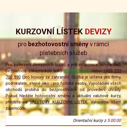
KURZOVNÍ LÍSTEK
DEVIZY
pro
bezhotovostní směny
v rámci
platebních služeb
Pro potvrzení devizových kurzů a pro informace volejte naši
bezplatnou zákaznickou linku
800 22 55 99
nebo
+420 222
700 990
(pro hovory ze zahraničí). Služba je určena pro firmy,
podnikatele, stejně jako i pro fyzické osoby. Vypořádání všech
obchodů probíhá do bezprostředně od provedení úhrady.
Pokud hledáte hotovostní směnu a aktuální valutové kurzy,
přejděte na
VALUTOVÝ KURZOVNÍ LÍSTEK
. Vyhovíme všem
zájemcům.
5:00:00