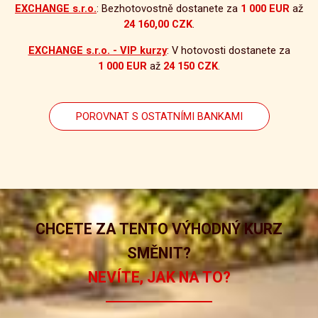
EXCHANGE s.r.o.
: Bezhotovostně dostanete za
1 000 EUR
až
24 160,00 CZK
.
EXCHANGE s.r.o. - VIP kurzy
: V hotovosti dostanete za
1 000 EUR
až
24 150 CZK
.
POROVNAT S OSTATNÍMI BANKAMI
CHCETE ZA TENTO VÝHODNÝ KURZ
SMĚNIT?
NEVÍTE, JAK NA TO?