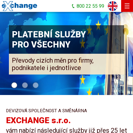
800 22 55 99
Devizy a zahraniční platby
PLATEBNÍ SLUŽBY
Devizové kurzy
PRO VŠECHNY
Směnárna
Valutové kurzy
Převody cizích měn pro firmy,
podnikatele i jednotlivce
Kurzy e-mailem
Kontakt
Napište nám!
DEVIZOVÁ SPOLEČNOST A SMĚNÁRNA
EXCHANGE s.r.o.
vám nabízí následující služby již přes 25 let