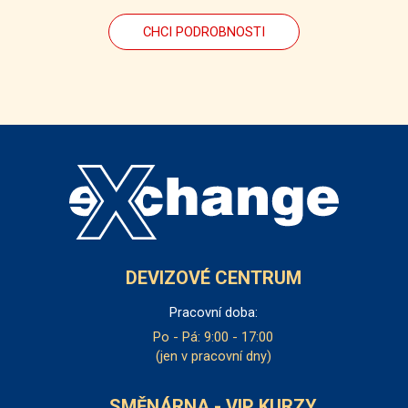
CHCI PODROBNOSTI
DEVIZOVÉ CENTRUM
Pracovní doba:
Po - Pá: 9:00 - 17:00
(jen v pracovní dny)
SMĚNÁRNA - VIP KURZY