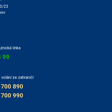
03/23
hov
znická linka
5 99
 volání ze zahraničí
 700 890
 700 990