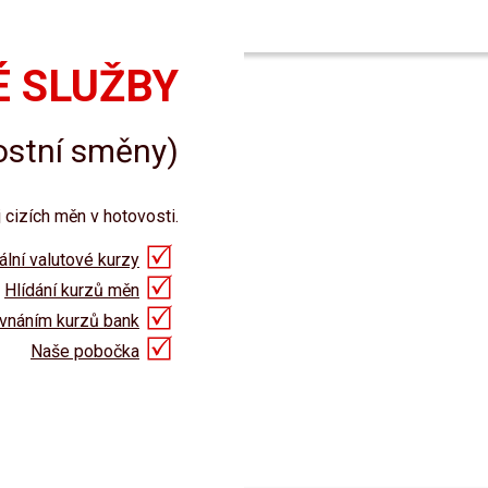
 SLUŽBY
ostní směny)
cizích měn v hotovosti.
ální valutové kurzy
Hlídání kurzů měn
ovnáním kurzů bank
Naše pobočka