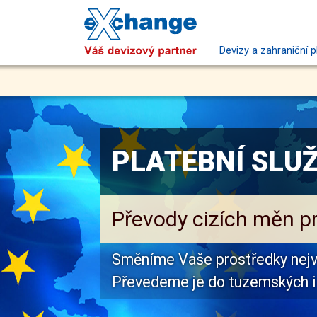
Devizy a zahraniční p
PLATEBNÍ SLU
Převody cizích měn pro
Směníme Vaše prostředky nej
Převedeme je do tuzemských i 