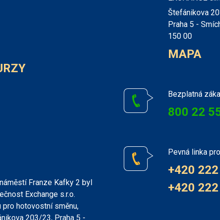
Štefánikova 2
Praha 5 - Smíc
150 00
MAPA
URZY
Bezplatná záka
800 22 5
Pevná linka pro
+420 222
náměstí Franze Kafky 2 byl
+420 222
ečnost Exchange s.r.o.
 pro hotovostní směnu,
ánikova 203/23, Praha 5 -