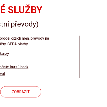
É SLUŽBY
tní převody)
prodej cizích měn, převody na
čty, SEPA platby.
 kurzy
vnáním kurzů bank
vat
ZOBRAZIT